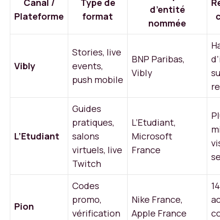
Canal /
Type de
R
d’entité
Plateforme
format
nommée
H
Stories, live
BNP Paribas,
d’
Vibly
events,
Vibly
su
push mobile
r
Guides
Pl
pratiques,
L’Etudiant,
mi
L’Etudiant
salons
Microsoft
vi
virtuels, live
France
s
Twitch
Codes
1
promo,
Nike France,
ac
Pion
vérification
Apple France
c