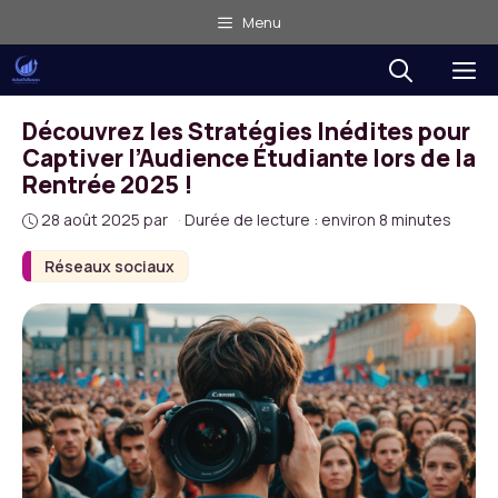
Aller
Menu
au
M
contenu
Découvrez les Stratégies Inédites pour
Captiver l’Audience Étudiante lors de la
Rentrée 2025 !
28 août 2025
par
·
Durée de lecture : environ 8 minutes
Réseaux sociaux