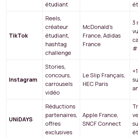
étudiant
é
Reels,
3 
créateur
McDonald’s
v
TikTok
étudiant,
France, Adidas
c
hashtag
France
#
challenge
Stories,
+
concours,
Le Slip Français,
Instagram
su
carrousels
HEC Paris
a
vidéo
Réductions
T
partenaires,
Apple France,
v
UNiDAYS
offres
SNCF Connect
su
exclusives
é